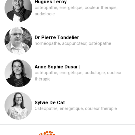
Hugues Leroy
ostéopathe, énergétique, couleur thérapie,
audiologie
Dr Pierre Tondelier
homéopathe, acupuncteur, ostéopathe
Anne Sophie Dusart
ostéopathe, energétique, audiologie, couleur
thérapie
Sylvie De Cat
Ostéopathe, énergétique, couleur thérapie